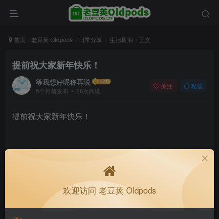
首页
老豆荚 Oldpods
日常分享
生活树洞
正文
提前祝大家新年快乐！
等我想好昵称再说
关注
私信
5个月前发布
26次阅读
提前祝大家新年快乐！
9
欢迎访问 老豆荚 Oldpods
6人已评分