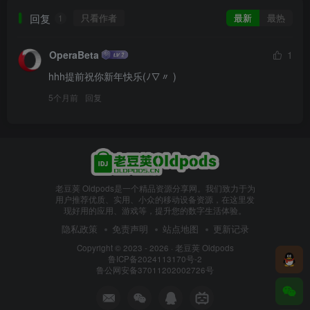
回复
只看作者
最新
最热
1
OperaBeta
1
hhh提前祝你新年快乐(ﾉ∇︎〃 )
5个月前
回复
老豆荚 Oldpods是一个精品资源分享网。我们致力于为
用户推荐优质、实用、小众的移动设备资源，在这里发
现好用的应用、游戏等，提升您的数字生活体验。
隐私政策
免责声明
站点地图
更新记录
Copyright © 2023 - 2026 ·
老豆荚 Oldpods
鲁ICP备2024113170号-2
鲁公网安备37011202002726号