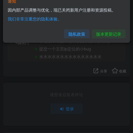
通知
+1
+1
+3
+1
+2
+1
因内部产品调整与优化，现已关闭新用户注册和资源投稿。
等我想好昵称再说
我们非常注重您的隐私体验。
关注
B站 @等我想好昵称再说_
隐私政策
版本更新记录
求老版本可正常登录的酷狗音乐安装包
4篇帖子
提交一个主页ip定位的小bug
水水水水水水水水水水水水水水水
分享
收藏
请登录后发表评论
登录