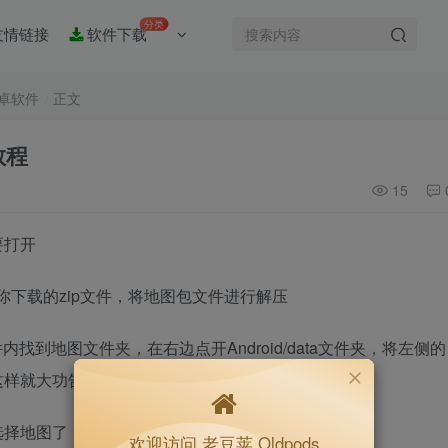
分类
友情链接
软件下载
卓软件
正文
教程
15
要打开
你下载的zip文件，将地图包文件进行解压
内找到地图文件夹，在右边点开Android/data文件夹，将左侧的
这样就大功告成了
选择地图了
欢迎访问 老豆荚 Oldpods