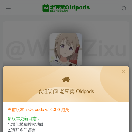
首页
老豆荚 Oldpods
技术专区
技术分享
正文
欢迎访问 老豆荚 Oldpods
[转载]国版哔哩哔哩个人优化指南（需root）
K老于
关注
私信
1个月前发布
109次阅读
当前版本：Oldpods v.10.3.0 泡芙
新版本更新日志：
第一次写优化指南，主要还是最近重金买了冬日树的装
1.增加模糊搜索功能
2.适配多门语言