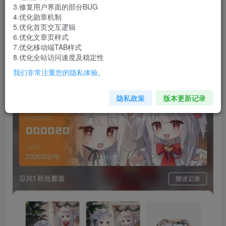
扮，国际版b站看不了装扮，只能换回国内版，但是国内
3.修复用户界面的部分BUG
4.优化勋章机制
版b站广告多到令人抓狂，因此写出此贴，讲讲如何优化
5.优化首页交互逻辑
6.优化文章页样式
7.优化移动端TAB样式
8.优化全站访问速度及稳定性
我们非常注重您的隐私体验。
隐私政策
版本更新记录