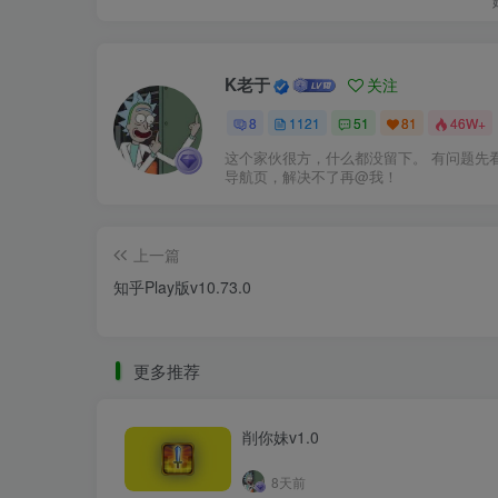
K老于
关注
8
1121
51
81
46W+
这个家伙很方，什么都没留下。 有问题先
导航页，解决不了再@我！
上一篇
知乎Play版v10.73.0
更多推荐
削你妹v1.0
8天前