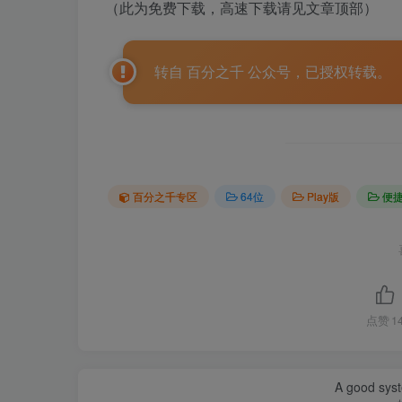
（此为免费下载，高速下载请见文章顶部）
转自 百分之千 公众号，已授权转载。
百分之千专区
64位
Play版
便
点赞
1
A good sys