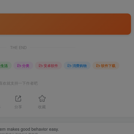
THE END
捷生活
分类
安卓软件
消费购物
软件下载
喜欢就支持一下作者吧
4
分享
收藏
tem makes good behavior easy.