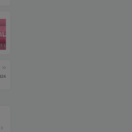
哔哩哔哩v7.14.1精简版
哔哩哔哩v5.48修复版
微信v6.7.3
QQ 
篇
424
13