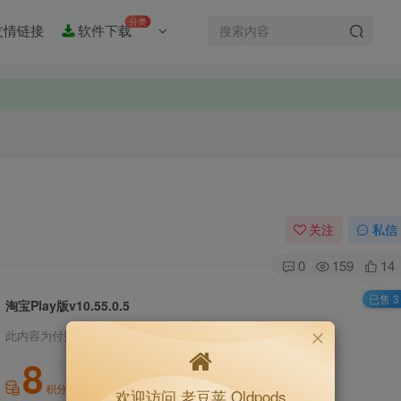
分类
友情链接
软件下载
关注
私信
0
159
14
已售 3
淘宝Play版v10.55.0.5
此内容为付费资源，请付费后查看
8
积分
欢迎访问 老豆荚 Oldpods