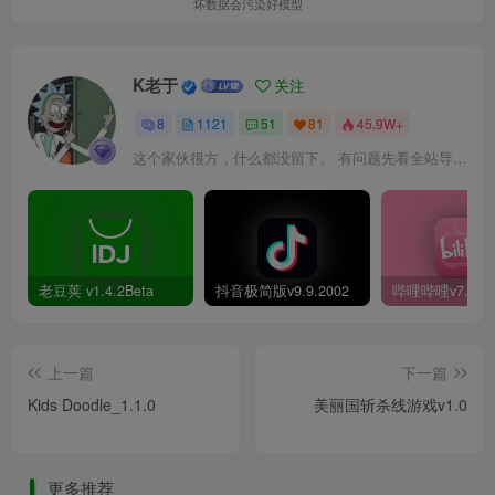
坏数据会污染好模型
K老于
关注
8
1121
51
81
45.9W+
这个家伙很方，什么都没留下。 有问题先看全站导航页，解决不了再@我！
老豆荚 v1.4.2Beta
抖音极简版v9.9.2002
上一篇
下一篇
Kids Doodle_1.1.0
美丽国斩杀线游戏v1.0
更多推荐