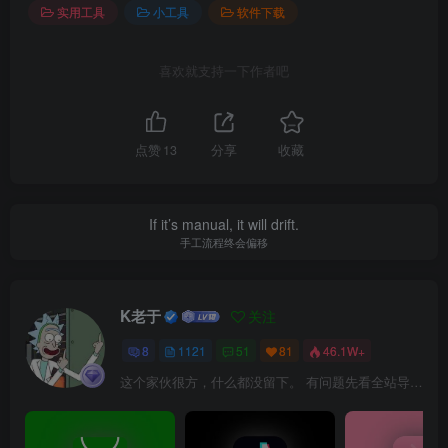
实用工具
小工具
软件下载
喜欢就支持一下作者吧
点赞
13
分享
收藏
If it’s manual, it will drift.
手工流程终会偏移
K老于
关注
8
1121
51
81
46.1W+
这个家伙很方，什么都没留下。 有问题先看全站导航页，解决不了再@我！