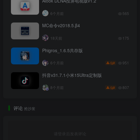
Alook DLNA投屏电视版v1.2
6个月前
565
MC命令v2018.5.β4
18天前
175
Phigros_1.6.5共存版
951
6个月前
8
抖音v31.7.1小米15Ultra定制版
807
8个月前
8
评论
抢沙发
请登录后发表评论