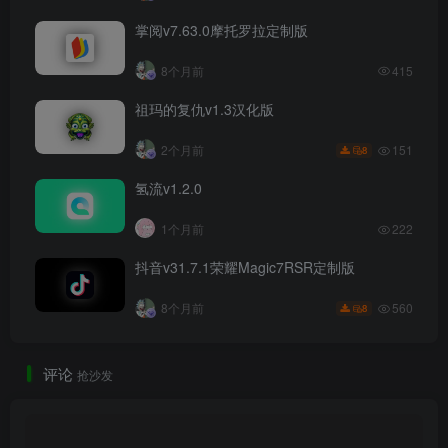
掌阅v7.63.0摩托罗拉定制版
8个月前
415
祖玛的复仇v1.3汉化版
151
2个月前
8
氢流v1.2.0
1个月前
222
抖音v31.7.1荣耀Magic7RSR定制版
560
8个月前
8
评论
抢沙发