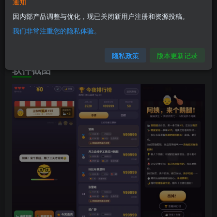
软件信息
通知
因内部产品调整与优化，现已关闭新用户注册和资源投稿。
兼容版本：安卓7.0+
我们非常注重您的隐私体验。
安装包大小：7.1M
隐私政策
版本更新记录
软件截图