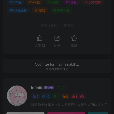
32位
64位
分类
原版
安卓软件
模拟经营
游戏
软件下载
喜欢就支持一下作者吧
点赞
12
分享
收藏
Optimize for maintainability.
为可维护性做优化
Infiniti.
关注
2
49
1
2
1.1W+
目的为手段赋予正义，但总有什么得为目的认可正义